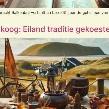
erecht Balkenbrij vertaalt en bereidt! Leer de geheimen va
koog: Eiland traditie gekoest