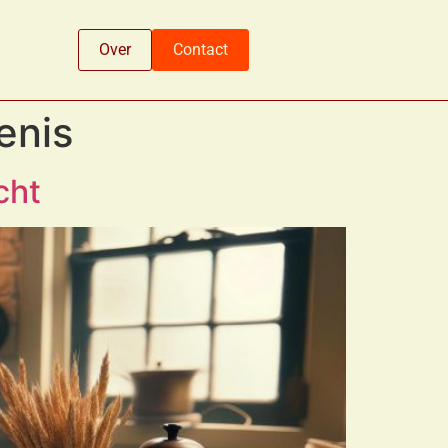
Over
Contact
enis
cht