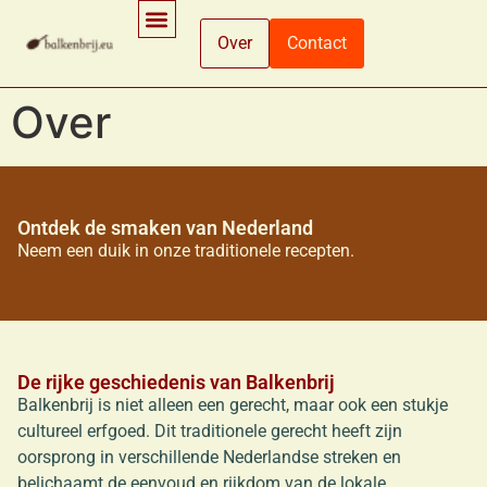
Over
Contact
Ingrediënten En Voedingsinformatie
Koken En Bereidingsmethoden
Winkelen En Productinformatie
Over
Ontdek de smaken van Nederland
Neem een duik in onze traditionele recepten.
De rijke geschiedenis van Balkenbrij
Balkenbrij is niet alleen een gerecht, maar ook een stukje
cultureel erfgoed. Dit traditionele gerecht heeft zijn
oorsprong in verschillende Nederlandse streken en
belichaamt de eenvoud en rijkdom van de lokale