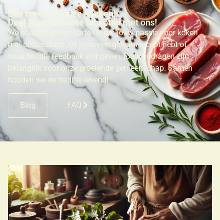
Doe mee met onze keuken!
Deel jouw favoriete recepten met ons!
We nodigen je van harte uit om jouw passie voor koken
met ons te delen. Of je nu een geheim recept hebt of
waardevolle feedback wilt geven, jouw bijdragen zijn
belangrijk voor onze groeiende gemeenschap. Samen
houden we de traditie levend!
FAQ
Blog