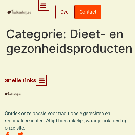
Over
Contact
Ingrediënten En Voedingsinformatie
Koken En Bereidingsmethoden
Winkelen En Productinformatie
Categorie:
Dieet- en
gezonheidsproducten
Snelle Links
Ontdek onze passie voor traditionele gerechten en
regionale recepten. Altijd toegankelijk, waar je ook bent op
onze site.