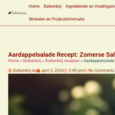
Home
Balkenbrij
Ingrediënten en Voedingsin
Winkelen en Productinformatie
Aardappelsalade Recept: Zomerse Sa
Home
»
Balkenbrij
»
Balkenbrij recepten
»
Aardappelsalade
Balkenbrij.eu
april 5, 2026
5:48 pm
No Comments