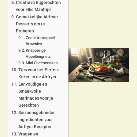
Creatieve Bijgerechten
a
voor Elke Maaltijd
Gemakkelijke Airfryer
Desserts om te
Proberen
Zoete Aardappel
Brownies
Knapperige
Appelbeignets
Mini Cheesecakes
Tips voor het Perfect
Koken in de Airfryer
Eenvoudige en
Smaakvolle
Marinades voor je
a
Gerechten
Seizoensgebonden
Ingrediënten voor
Airfryer Recepten
Vragen en