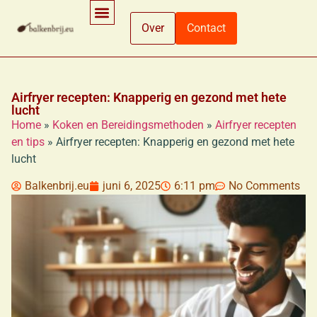
Over
Contact
Ingrediënten En Voedingsinformatie
Koken En Bereidingsmethoden
Winkelen En Productinformatie
Airfryer recepten: Knapperig en gezond met hete
lucht
Home
»
Koken en Bereidingsmethoden
»
Airfryer recepten
en tips
»
Airfryer recepten: Knapperig en gezond met hete
lucht
Balkenbrij.eu
juni 6, 2025
6:11 pm
No Comments