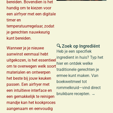
bereiden. Bovendien is het
handig om te kiezen voor
een airfryer met een digitale
a
timer en
temperatuurregelaar, zodat
je gerechten nauwkeurig
kunt bereiden.
🔍 Zoek op Ingrediënt
Wanneer je je nieuwe
Heb je een specifiek
aanwinst eenmaal hebt
ingredient in huis? Typ het
uitgekozen, is het essentieel
hier en ontdek welke
om te overwegen welk soort
traditionele gerechten je
materialen en ontwerpen
ermee kunt maken. Van
het beste bij jouw keuken
boekweitmeel tot
passen. Een airfryer met
rommelkruid—vind direct
een intuïtieve interface en
bruikbare recepten. →
een gemakkelijk te reinigen
mandje kan het kookproces
aangenaam en eenvoudig