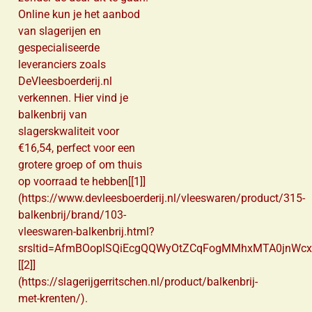
Online kun je het aanbod
van slagerijen en
gespecialiseerde
leveranciers zoals
DeVleesboerderij.nl
verkennen. Hier vind je
balkenbrij van
slagerskwaliteit voor
€16,54, perfect voor een
grotere groep of om thuis
op voorraad te hebben[[1]]
(https://www.devleesboerderij.nl/vleeswaren/product/315-
balkenbrij/brand/103-
vleeswaren-balkenbrij.html?
srsltid=AfmBOoplSQiEcgQQWyOtZCqFogMMhxMTA0jnWcx
[[2]]
(https://slagerijgerritschen.nl/product/balkenbrij-
met-krenten/).