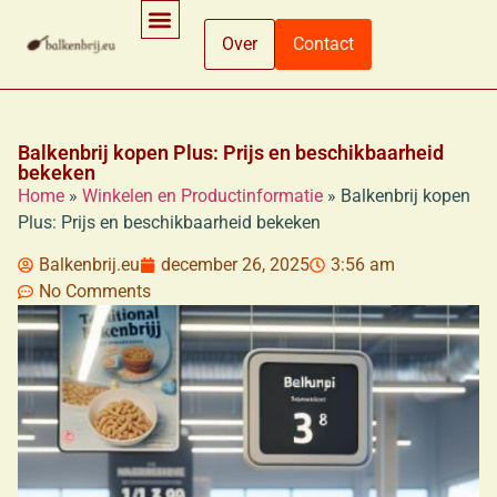
Over
Contact
Ingrediënten En Voedingsinformatie
Koken En Bereidingsmethoden
Winkelen En Productinformatie
Balkenbrij kopen Plus: Prijs en beschikbaarheid
bekeken
Home
»
Winkelen en Productinformatie
»
Balkenbrij kopen
Plus: Prijs en beschikbaarheid bekeken
Balkenbrij.eu
december 26, 2025
3:56 am
No Comments