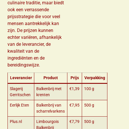
culinaire traditie, maar biedt
ook een verrassende
prijsstrategie die voor veel
mensen aantrekkelijk kan
zijn. De prijzen kunnen
echter variëren, afhankelijk
van de leverancier, de
kwaliteit van de
ingrediënten en de
bereidingswijze.
Leverancier
Product
Prijs
Verpakking
Slagerij
Balkenbrij met
€1,39
100 g
Gerritschen
krenten
Eerlijk Eten
Balkenbrij van
€7,95
500 g
scharrelvarkens
Plus.nl
Limbourgois
€7,79
500 g
Balkenbrij