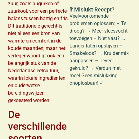
zuur, zoals augurken of
❓ Mislukt Recept?
zuurkool, voor een perfecte
Veelvoorkomende
balans tussen hartig en fris.
problemen oplossen: – Te
Dit traditionele gerecht is
droog? → Meer vleesvocht
niet alleen een bron van
toevoegen – Niet vast? →
warmte en comfort in de
Langer laten opstijven –
koude maanden, maar het
Smakeloos? → Kruidenmix
vertegenwoordigt ook een
aanpassen – Teveel
belangrijk stuk van de
gekruid? → Verdun met
Nederlandse eetcultuur,
meel Geen mislukking
waarin lokale ingredienten
onoplosbaar! ✓
en ouderwetse
bereidingswijzen
gekoesterd worden.
De
verschillende
soorten