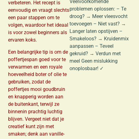
Veelvoorkomende
verbeteren. Het recept is
problemen oplossen: – Te
eenvoudig en vraagt slechts
droog? → Meer vleesvocht
een paar stappen om te
toevoegen – Niet vast? →
volgen, waardoor het ideaal
Langer laten opstijven –
is voor zowel beginners als
Smakeloos? → Kruidenmix
ervaren koks.
aanpassen – Teveel
Een belangrijke tip is om de
gekruid? → Verdun met
poffertjespan goed voor te
meel Geen mislukking
verwarmen en een royale
onoplosbaar! ✓
hoeveelheid boter of olie te
gebruiken, zodat de
poffertjes mooi goudbruin
en knapperig worden aan
de buitenkant, terwijl ze
binnenin prachtig luchtig
blijven. Vergeet niet dat je
creatief kunt zijn met
smaken; denk aan vanille-