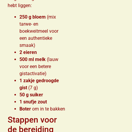
hebt liggen:
250 g bloem
(mix
tarwe- en
boekweitmeel voor
een authentieke
smaak)
2 eieren
500 ml melk
(lauw
voor een betere
gistactivatie)
1 zakje gedroogde
gist
(7 g)
50 g suiker
1 snufje zout
Boter
om in te bakken
Stappen voor
de bereiding