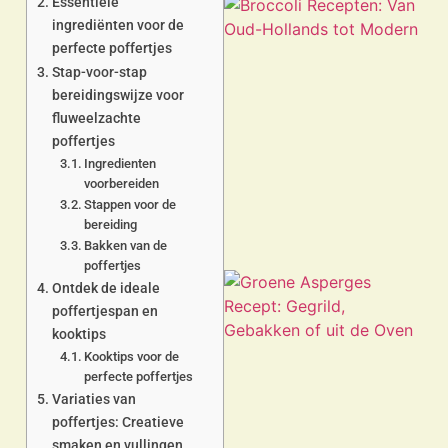
Essentiële
ingrediënten voor de
perfecte poffertjes
Stap-voor-stap
bereidingswijze voor
fluweelzachte
a
poffertjes
Ingredienten
voorbereiden
Stappen voor de
bereiding
Bakken van de
poffertjes
Ontdek de ideale
poffertjespan en
kooktips
Kooktips voor de
perfecte poffertjes
Variaties van
poffertjes: Creatieve
a
smaken en vullingen