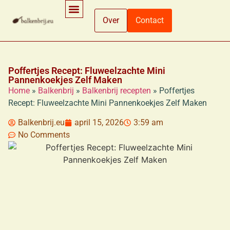
Over
Contact
Ingrediënten En Voedingsinformatie
Koken En Bereidingsmethoden
Winkelen En Productinformatie
Poffertjes Recept: Fluweelzachte Mini
Pannenkoekjes Zelf Maken
Home
»
Balkenbrij
»
Balkenbrij recepten
»
Poffertjes
Recept: Fluweelzachte Mini Pannenkoekjes Zelf Maken
Balkenbrij.eu
april 15, 2026
3:59 am
No Comments