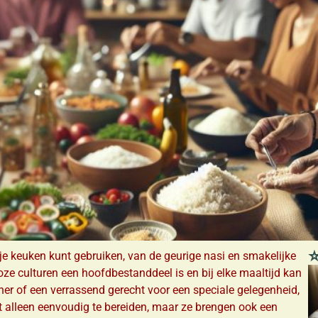
⭐
n je keuken kunt gebruiken, van de geurige nasi en smakelijke
alloze culturen een hoofdbestanddeel is en bij elke maaltijd kan
ner of een verrassend gerecht voor een speciale gelegenheid,
et alleen eenvoudig te bereiden, maar ze brengen ook een