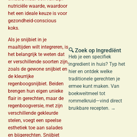
nutriciële waarde, waardoor
het een ideale keuze is voor
a
gezondheid-conscious
koks.
Als je snijbiet in je
maaltijden wilt integreren, is
🔍 Zoek op Ingrediënt
het belangrijk te weten dat
Heb je een specifiek
er verschillende soorten zijn,
ingredient in huis? Typ het
zoals de gewone snijbiet en
hier en ontdek welke
de kleurrijke
traditionele gerechten je
regenboogsnijbiet. Beiden
ermee kunt maken. Van
brengen hun eigen unieke
boekweitmeel tot
flair in gerechten, maar de
rommelkruid—vind direct
regenboogversie, met zijn
bruikbare recepten. →
verschillende gekleurde
stelen, voegt een speelse
esthetiek toe aan salades
en bijgerechten. Snijbiet