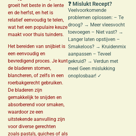
❓ Mislukt Recept?
groeit het beste in de lente
Veelvoorkomende
en de herfst, en het is
problemen oplossen: – Te
relatief eenvoudig te telen,
droog? → Meer vleesvocht
wat het een populaire keuze
toevoegen – Niet vast? →
maakt voor thuis tuinders.
Langer laten opstijven –
Het bereiden van snijbiet is
Smakeloos? → Kruidenmix
een eenvoudig en
aanpassen – Teveel
bevredigend proces. Je kunt
gekruid? → Verdun met
de bladeren stomen,
meel Geen mislukking
blancheren, of zelfs in een
onoplosbaar! ✓
roerbakgerecht gebruiken.
De bladeren zijn
gemakkelijk te snijden en
absorberend voor smaken,
waardoor ze een
uitstekende aanvulling zijn
voor diverse gerechten
zoals pasta’s, quiches of als