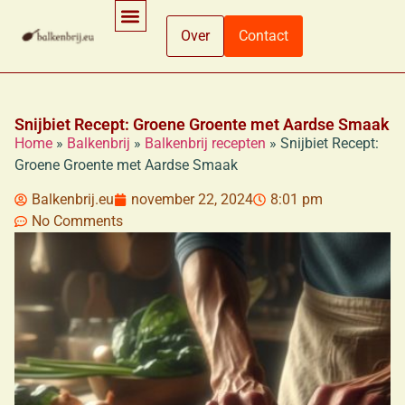
Over
Contact
Ingrediënten En Voedingsinformatie
Koken En Bereidingsmethoden
Winkelen En Productinformatie
Snijbiet Recept: Groene Groente met Aardse Smaak
Home
»
Balkenbrij
»
Balkenbrij recepten
»
Snijbiet Recept:
Groene Groente met Aardse Smaak
Balkenbrij.eu
november 22, 2024
8:01 pm
No Comments