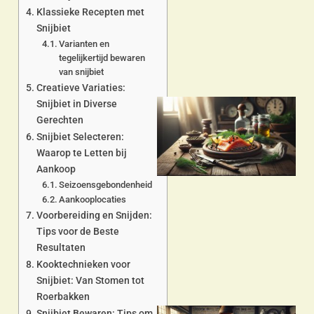
a
Klassieke Recepten met
Snijbiet
Varianten en
tegelijkertijd bewaren
van snijbiet
Creatieve Variaties:
Snijbiet in Diverse
Gerechten
Snijbiet Selecteren:
Waarop te Letten bij
Aankoop
Seizoensgebondenheid
Aankooplocaties
a
Voorbereiding en Snijden:
Tips voor de Beste
Resultaten
Kooktechnieken voor
Snijbiet: Van Stomen tot
Roerbakken
Snijbiet Bewaren: Tips om