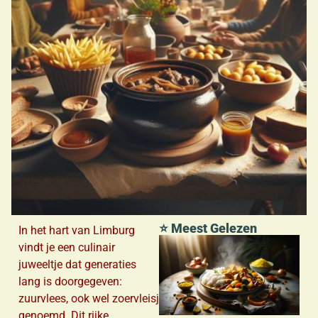
⭐ Meest Gelezen
In het hart van Limburg
vindt je een culinair
juweeltje dat generaties
lang is doorgegeven:
zuurvlees, ook wel zoervleisj
genoemd. Dit rijke