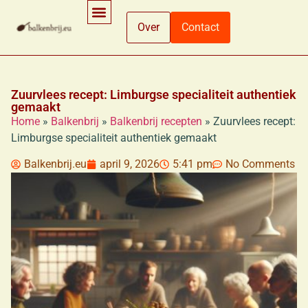
Over
Contact
Ingrediënten En Voedingsinformatie
Koken En Bereidingsmethoden
Winkelen En Productinformatie
Zuurvlees recept: Limburgse specialiteit authentiek
gemaakt
Home
»
Balkenbrij
»
Balkenbrij recepten
»
Zuurvlees recept:
Limburgse specialiteit authentiek gemaakt
Balkenbrij.eu
april 9, 2026
5:41 pm
No Comments