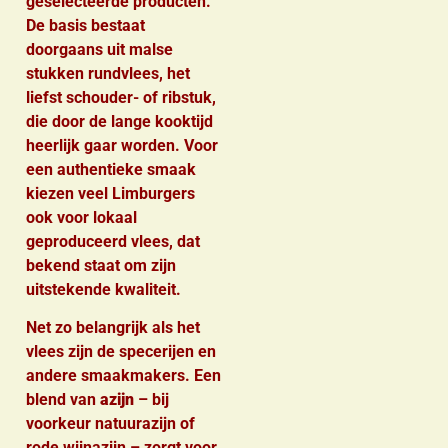
geselecteerde producten.
De basis bestaat
doorgaans uit malse
stukken rundvlees, het
liefst schouder- of ribstuk,
die door de lange kooktijd
heerlijk gaar worden. Voor
een authentieke smaak
kiezen veel Limburgers
ook voor lokaal
geproduceerd vlees, dat
bekend staat om zijn
uitstekende kwaliteit.
Net zo belangrijk als het
vlees zijn de specerijen en
andere smaakmakers. Een
blend van
azijn
– bij
voorkeur natuurazijn of
rode wijnazijn – zorgt voor