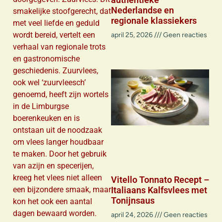
Nederlandse en
smakelijke stoofgerecht, dat
regionale klassiekers
met veel liefde en geduld
wordt bereid, vertelt een
april 25, 2026
Geen reacties
verhaal van regionale trots
en gastronomische
geschiedenis. Zuurvlees,
ook wel ‘zuurvleesch’
genoemd, heeft zijn wortels
in de Limburgse
boerenkeuken en is
ontstaan uit de noodzaak
om vlees langer houdbaar
te maken. Door het gebruik
van azijn en specerijen,
kreeg het vlees niet alleen
Vitello Tonnato Recept –
een bijzondere smaak, maar
Italiaans Kalfsvlees met
Tonijnsaus
kon het ook een aantal
dagen bewaard worden.
april 24, 2026
Geen reacties