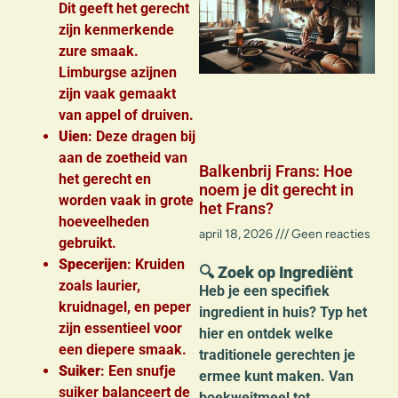
Dit geeft het gerecht
zijn kenmerkende
zure smaak.
Limburgse azijnen
zijn vaak gemaakt
van appel of druiven.
Uien
: Deze dragen bij
aan de zoetheid van
Balkenbrij Frans: Hoe
het gerecht en
noem je dit gerecht in
worden vaak in grote
het Frans?
hoeveelheden
april 18, 2026
Geen reacties
gebruikt.
Specerijen
: Kruiden
🔍 Zoek op Ingrediënt
zoals laurier,
Heb je een specifiek
kruidnagel, en peper
ingredient in huis? Typ het
zijn essentieel voor
hier en ontdek welke
een diepere smaak.
traditionele gerechten je
Suiker
: Een snufje
ermee kunt maken. Van
suiker balanceert de
boekweitmeel tot