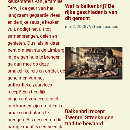
keukentafels van je familie.
Wat is balkenbrij? De
Terwijl de geur van het
rijke geschiedenis van
langzaam gegaarde vlees
dit gerecht
en de rijke saus je keuken
mei 2, 2026
Geen reacties
vult, nodigt het uit tot
samenbrengen, delen en
genieten. Dus, als je klaar
bent om een stukje Limburg
in je eigen huis te brengen,
ga dan mee op deze
smakelijke reis en ontdek de
geheimen van het
authentieke zuurvlees
recept! Een heerlijk
bijgerecht zou een
gerecht
prei
kunnen zijn om de rijke
Balkenbrij recept
smaken in balans te
Twente: Streekeigen
brengen. Als dessert na dit
traditie bewaard
hartige maal is een heerlijk