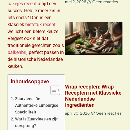
mei 2, 2026
Geen reacties
cakejes recept
altijd een
succes. Heb je meer zin in
iets snels? Dan is een
klassiek
biefstuk recept
wellicht een betere keuze.
Vergeet ook niet dat
traditionele gerechten zoals
balkenbrij
perfect passen in
de historische Nederlandse
keuken.
Inhoudsopgave
Wrap recepten: Wrap
Recepten met Klassieke
Nederlandse
Zuurvlees: De
Ingrediënten
Authentieke Limburgse
Specialiteit
april 30, 2026
Geen reacties
Wat is Zuurvlees en zijn
oorsprong?