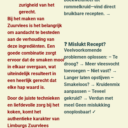
zurigheid van het
rommelkruid—vind direct
gerecht.
bruikbare recepten. →
Bij het maken van
Zuurvlees is het belangrijk
om aandacht te besteden
aan de verhouding van
❓ Mislukt Recept?
deze ingrediënten. Een
Veelvoorkomende
goede combinatie zorgt
problemen oplossen: – Te
ervoor dat de smaken mooi
droog? → Meer vleesvocht
in elkaar overgaan, wat
toevoegen – Niet vast? →
uiteindelijk resulteert in
Langer laten opstijven –
een heerlijk gerecht dat
Smakeloos? → Kruidenmix
elke hap waard is.
aanpassen – Teveel
gekruid? → Verdun met
Door de juiste technieken
meel Geen mislukking
en liefdevolle zorg bij het
onoplosbaar! ✓
koken, komt het
authentieke karakter van
Limburgs Zuurvlees